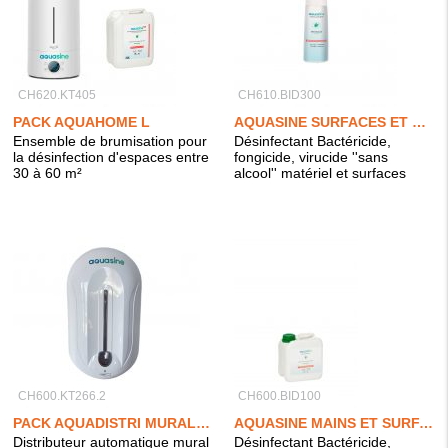
CH620.KT405
CH610.BID300
PACK AQUAHOME L
AQUASINE SURFACES ET MATÉRIEL
Ensemble de brumisation pour
Désinfectant Bactéricide,
la désinfection d'espaces entre
fongicide, virucide ''sans
30 à 60 m²
alcool'' matériel et surfaces
CH600.KT266.2
CH600.BID100
PACK AQUADISTRI MURAL + AQUASINE MAINS & SURFACES 2L
AQUASINE MAINS ET SURFACES
Distributeur automatique mural
Désinfectant Bactéricide,