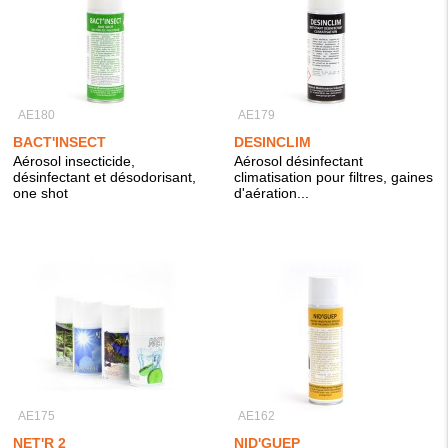
AE180
AE179
BACT'INSECT
DESINCLIM
Aérosol insecticide,
Aérosol désinfectant
désinfectant et désodorisant,
climatisation pour filtres, gaines
one shot
d'aération...
AE175
AE162
NET'R 2
NID'GUEP