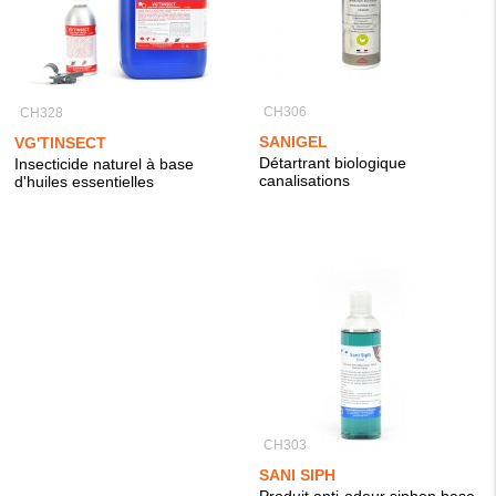
CH306
CH328
SANIGEL
VG'TINSECT
Détartrant biologique
Insecticide naturel à base
canalisations
d'huiles essentielles
CH303
SANI SIPH