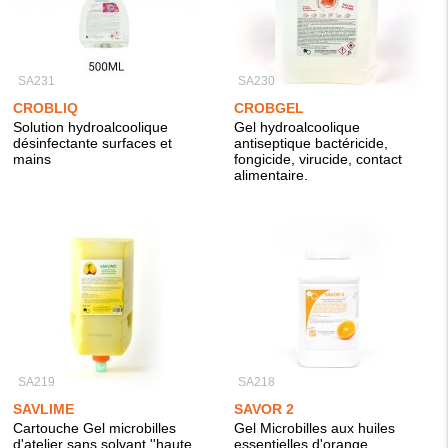
SA231
SA230
CROBLIQ
CROBGEL
Solution hydroalcoolique
Gel hydroalcoolique
désinfectante surfaces et
antiseptique bactéricide,
mains
fongicide, virucide, contact
alimentaire.
SA219
SA218
SAVLIME
SAVOR 2
Cartouche Gel microbilles
Gel Microbilles aux huiles
d'atelier sans solvant ''haute
essentielles d'orange