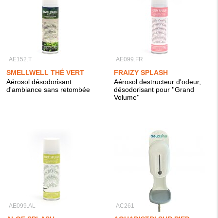
AE152.T
AE099.FR
SMELLWELL THÉ VERT
FRAIZY SPLASH
Aérosol désodorisant
Aérosol destructeur d'odeur,
d'ambiance sans retombée
désodorisant pour ''Grand
Volume''
AE099.AL
AC261