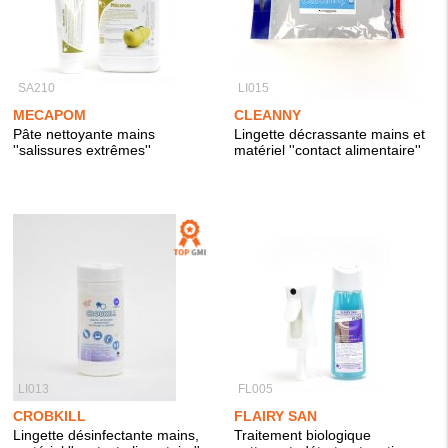
SA210
LI015
MECAPOM
CLEANNY
Pâte nettoyante mains
Lingette décrassante mains et
''salissures extrêmes''
matériel ''contact alimentaire''
LI013
FL005
CROBKILL
FLAIRY SAN
Lingette désinfectante mains,
Traitement biologique