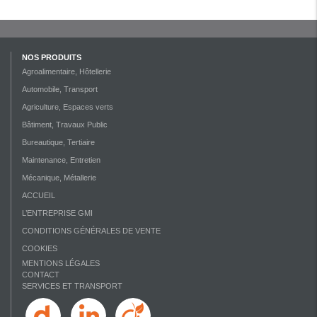
NOS PRODUITS
Agroalimentaire, Hôtellerie
Automobile, Transport
Agriculture, Espaces verts
Bâtiment, Travaux Public
Bureautique, Tertiaire
Maintenance, Entretien
Mécanique, Métallerie
ACCUEIL
L’ENTREPRISE GMI
CONDITIONS GÉNÉRALES DE VENTE
COOKIES
MENTIONS LÉGALES
CONTACT
SERVICES ET TRANSPORT