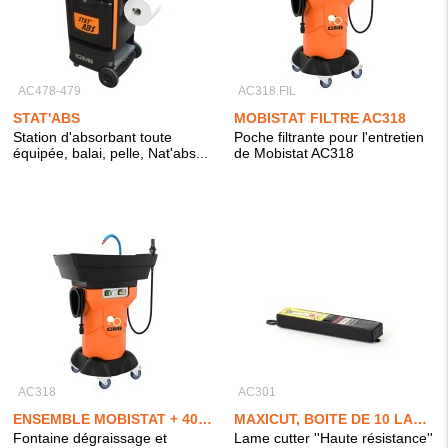
AC478-479
AC318.FIL
STAT'ABS
MOBISTAT FILTRE AC318
Station d'absorbant toute
Poche filtrante pour l'entretien
équipée, balai, pelle, Nat'abs...
de Mobistat AC318
AC318
AC301
ENSEMBLE MOBISTAT + 40L MOBICLEAN
MAXICUT, BOITE DE 10 LAMES
Fontaine dégraissage et
Lame cutter ''Haute résistance''