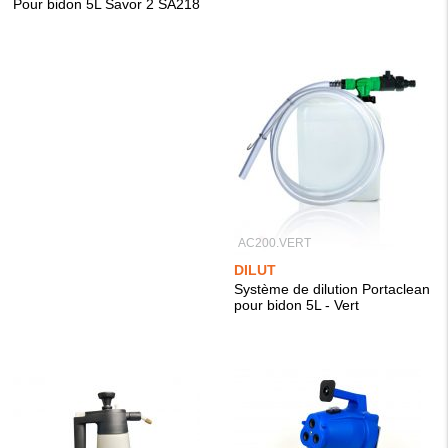
Pour bidon 5L Savor 2 SA218
AC200.VERT
DILUT
Système de dilution Portaclean
pour bidon 5L - Vert