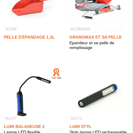
AC293
AC289.ENS
PELLE D'ÉPANDAGE 1,3L
GRANOMAX ET SA PELLE
Epandeur et sa pelle de
remplissage
AC277
AC273
LUMI BALADEUSE 2
LUMI STYL
Lampe LED flexible,
Stylo lampe LED rechargeable