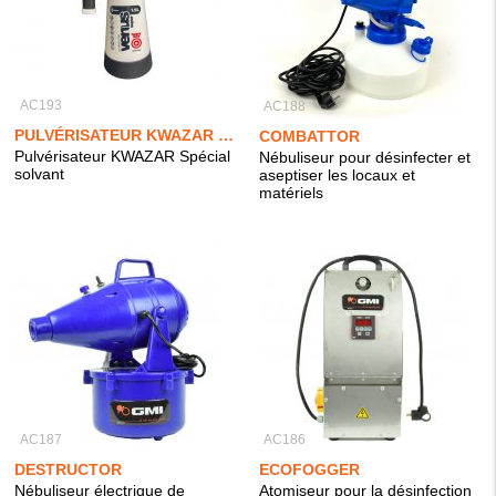
AC193
AC188
PULVÉRISATEUR KWAZAR SPÉCIAL SOLVANT 1,5L
COMBATTOR
Pulvérisateur KWAZAR Spécial
Nébuliseur pour désinfecter et
solvant
aseptiser les locaux et
matériels
AC187
AC186
DESTRUCTOR
ECOFOGGER
Nébuliseur électrique de
Atomiseur pour la désinfection