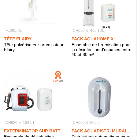
FL001.TE
CH620.KT406.10L
TÊTE FLAIRY
PACK AQUAHOME XL
Tête pulvérisateur brumisateur
Ensemble de brumisation pour
Flairy
la désinfection d'espaces entre
40 et 80 m²
CH620.KT183.L1
CH600.KT266.2
EXTERMINATOR SUR BATTERIE + 20L AQUASINE PRO
PACK AQUADISTRI MURAL + AQUASINE MAINS & SURFACES 2L
Ensemble de désinfection
Distributeur automatique mural