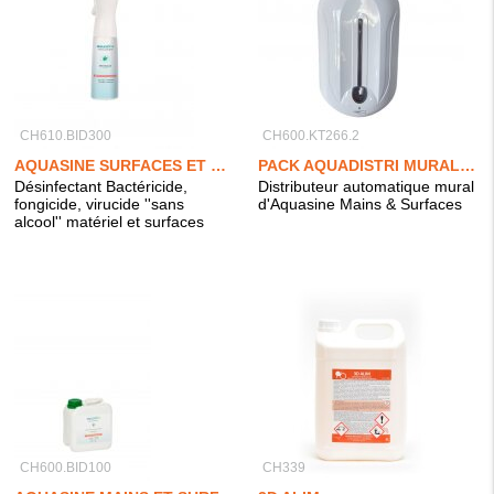
CH610.BID300
CH600.KT266.2
AQUASINE SURFACES ET MATÉRIEL
PACK AQUADISTRI MURAL + AQUASINE MAINS & SURFACES 2L
Désinfectant Bactéricide,
Distributeur automatique mural
fongicide, virucide ''sans
d'Aquasine Mains & Surfaces
alcool'' matériel et surfaces
CH600.BID100
CH339