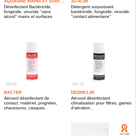
AQUASINE MAINS ET SURFACES
3D ALIM
Désinfectant Bactéricide,
Détergent surpuissant
fongicide, virucide ''sans
bactéricide, fongicide, virucide,
alcool'' mains et surfaces
''contact alimentaire''
AE183
AE179
BACTER
DESINCLIM
Aérosol désinfectant de
Aérosol désinfectant
contact, matériel, poignées,
climatisation pour filtres, gaines
chaussures, casques...
d'aération...