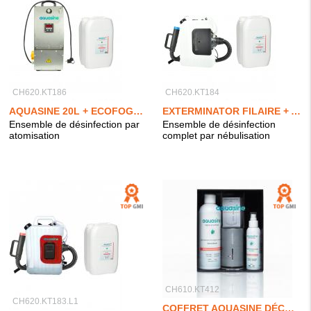
CH620.KT186
CH620.KT184
AQUASINE 20L + ECOFOGGER
EXTERMINATOR FILAIRE + AQUASINE PRO 20L
Ensemble de désinfection par
Ensemble de désinfection
atomisation
complet par nébulisation
CH610.KT412
CH620.KT183.L1
COFFRET AQUASINE DÉCOUVERTE