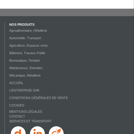
NOS PRODUITS
Agroalimentaire, Hôtellerie
Automobile, Transport
Agriculture, Espaces verts
Bâtiment, Travaux Public
Bureautique, Tertiaire
Maintenance, Entretien
Mécanique, Métallerie
ACCUEIL
L’ENTREPRISE GMI
CONDITIONS GÉNÉRALES DE VENTE
COOKIES
MENTIONS LÉGALES
CONTACT
SERVICES ET TRANSPORT