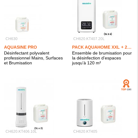
CH630
CH620.KT407.20L
AQUASINE PRO
PACK AQUAHOME XXL + 20L AQUASINE PRO
Désinfectant polyvalent
Ensemble de brumisation pour
professionnel Mains, Surfaces
la désinfection d'espaces
et Brumisation
jusqu'à 120 m²
CH620.KT406.10L
CH620.KT405