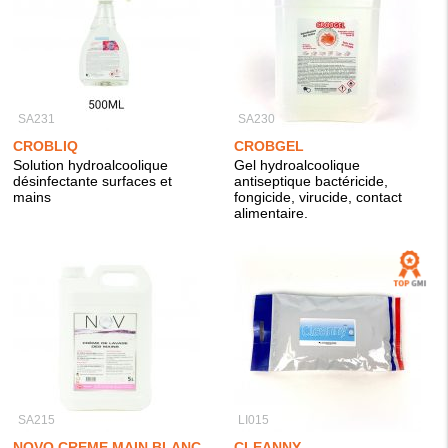
SA231
SA230
CROBLIQ
CROBGEL
Solution hydroalcoolique
Gel hydroalcoolique
désinfectante surfaces et
antiseptique bactéricide,
mains
fongicide, virucide, contact
alimentaire.
SA215
LI015
NOVO CREME MAIN BLANC
CLEANNY