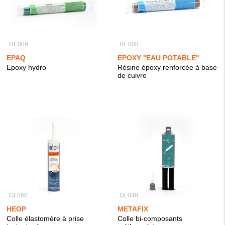
RE009
RE008
EPAQ
EPOXY ''EAU POTABLE''
Epoxy hydro
Résine époxy renforcée à base
de cuivre
GL060
GL048
HEOP
METAFIX
Colle élastomère à prise
Colle bi-composants