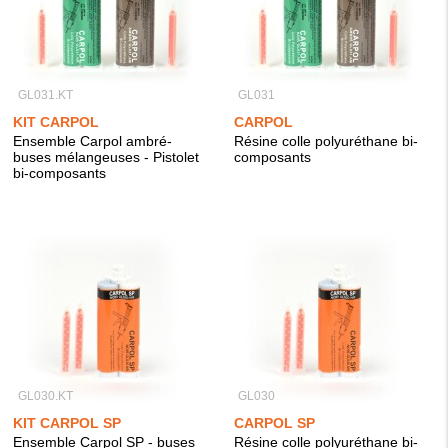
GL031.KT
GL031
KIT CARPOL
CARPOL
Ensemble Carpol ambré-
Résine colle polyuréthane bi-
buses mélangeuses - Pistolet
composants
bi-composants
GL030.KT
GL030
KIT CARPOL SP
CARPOL SP
Ensemble Carpol SP - buses
Résine colle polyuréthane bi-