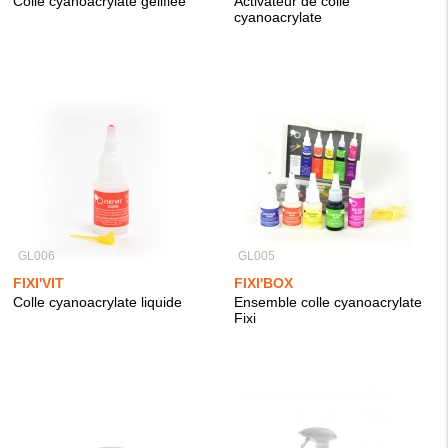
Colle cyanoacrylate gélifiée
Activateur de colle
cyanoacrylate
GL006
GL005
FIXI'VIT
FIXI'BOX
Colle cyanoacrylate liquide
Ensemble colle cyanoacrylate
Fixi