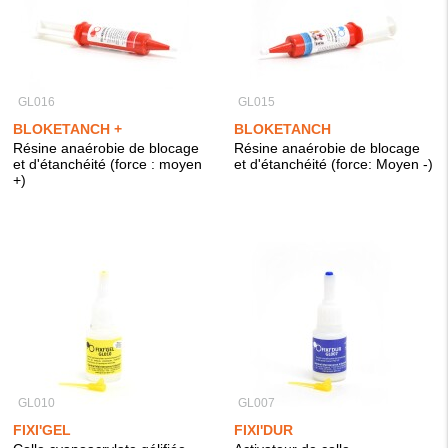
GL016
GL015
BLOKETANCH +
BLOKETANCH
Résine anaérobie de blocage
Résine anaérobie de blocage
et d'étanchéité (force : moyen
et d'étanchéité (force: Moyen -)
+)
GL010
GL007
FIXI'GEL
FIXI'DUR