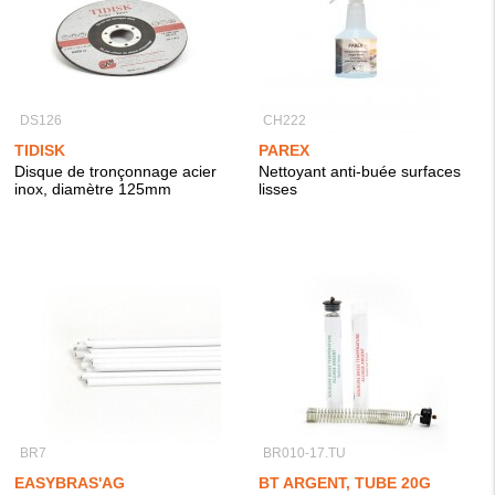
DS126
CH222
TIDISK
PAREX
Disque de tronçonnage acier
Nettoyant anti-buée surfaces
inox, diamètre 125mm
lisses
BR7
BR010-17.TU
EASYBRAS'AG
BT ARGENT, TUBE 20G