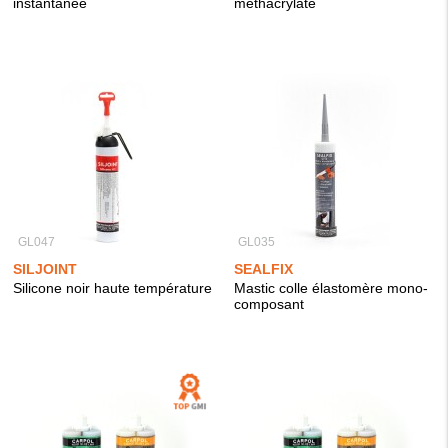
instantanée
méthacrylate
GL047
GL035
SILJOINT
SEALFIX
Silicone noir haute température
Mastic colle élastomère mono-
composant