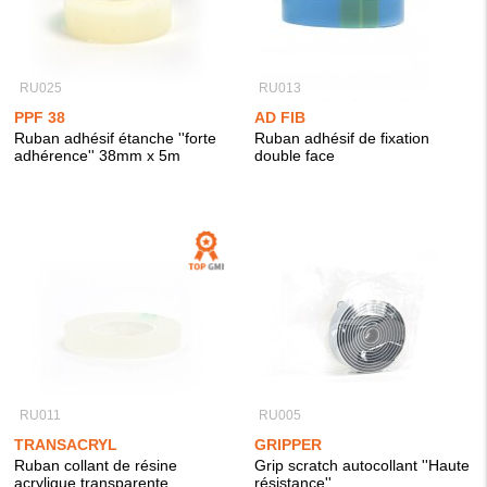
RU025
RU013
PPF 38
AD FIB
Ruban adhésif étanche ''forte
Ruban adhésif de fixation
adhérence'' 38mm x 5m
double face
RU011
RU005
TRANSACRYL
GRIPPER
Ruban collant de résine
Grip scratch autocollant ''Haute
acrylique transparente
résistance''