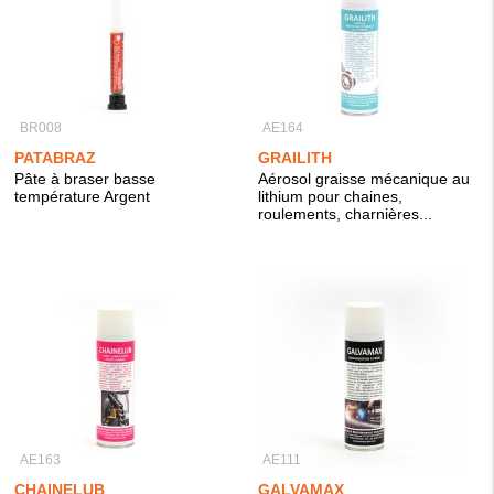
BR008
AE164
PATABRAZ
GRAILITH
Pâte à braser basse
Aérosol graisse mécanique au
température Argent
lithium pour chaines,
roulements, charnières...
AE163
AE111
CHAINELUB
GALVAMAX