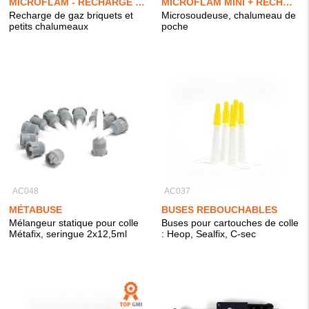
MICROFLAM - RECHARGE DE GAZ
MICROFLAM MINI + RECHARGE
Recharge de gaz briquets et
Microsoudeuse, chalumeau de
petits chalumeaux
poche
AC048
AC037
MÉTABUSE
BUSES REBOUCHABLES
Mélangeur statique pour colle
Buses pour cartouches de colle
Métafix, seringue 2x12,5ml
: Heop, Sealfix, C-sec