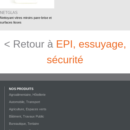
NETGLAS
Nettoyant vitres miroirs pare-brise et
surfaces lisses
< Retour à
EPI, essuyage,
sécurité
NOS PRODUITS
Agroalimentaire, Hôtellerie
Automobile, Transport
Agriculture, Espaces verts
Bâtiment, Travaux Public
Bureautique, Tertiaire